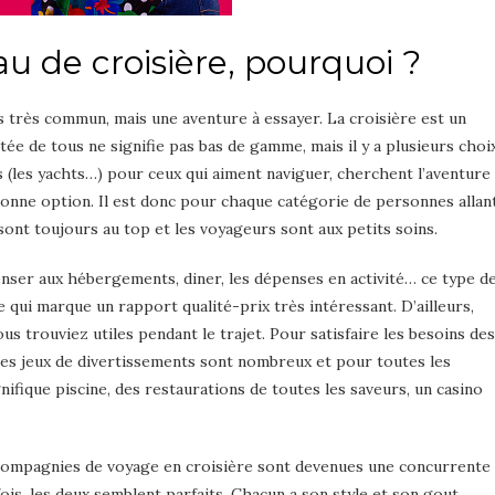
u de croisière, pourquoi ?
pas très commun, mais une aventure à essayer. La croisière est un
ée de tous ne signifie pas bas de gamme, mais il y a plusieurs choi
 (les yachts…) pour ceux qui aiment naviguer, cherchent l’aventure
bonne option. Il est donc pour chaque catégorie de personnes allan
sont toujours au top et les voyageurs sont aux petits soins.
 penser aux hébergements, diner, les dépenses en activité… ce type d
e qui marque un rapport qualité-prix très intéressant. D’ailleurs,
 trouviez utiles pendant le trajet. Pour satisfaire les besoins des
 les jeux de divertissements sont nombreux et pour toutes les
ifique piscine, des restaurations de toutes les saveurs, un casino
 compagnies de voyage en croisière sont devenues une concurrente
is, les deux semblent parfaits. Chacun a son style et son gout.