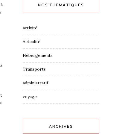
 à
NOS THÉMATIQUES
e
activité
Actualité
Hébergements
is
Transports
administratif
et
voyage
ui
ARCHIVES